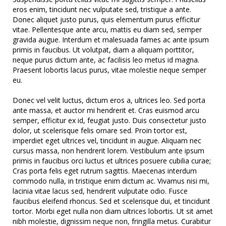
eros enim, tincidunt nec vulputate sed, tristique a ante.
Donec aliquet justo purus, quis elementum purus efficitur
vitae. Pellentesque ante arcu, mattis eu diam sed, semper
gravida augue. Interdum et malesuada fames ac ante ipsum
primis in faucibus. Ut volutpat, diam a aliquam porttitor,
neque purus dictum ante, ac facilisis leo metus id magna.
Praesent lobortis lacus purus, vitae molestie neque semper
eu.
Donec vel velit luctus, dictum eros a, ultrices leo. Sed porta
ante massa, et auctor mi hendrerit et. Cras euismod arcu
semper, efficitur ex id, feugiat justo. Duis consectetur justo
dolor, ut scelerisque felis ornare sed. Proin tortor est,
imperdiet eget ultrices vel, tincidunt in augue. Aliquam nec
cursus massa, non hendrerit lorem. Vestibulum ante ipsum
primis in faucibus orci luctus et ultrices posuere cubilia curae;
Cras porta felis eget rutrum sagittis. Maecenas interdum
commodo nulla, in tristique enim dictum ac. Vivamus nisi mi,
lacinia vitae lacus sed, hendrerit vulputate odio. Fusce
faucibus eleifend rhoncus. Sed et scelerisque dui, et tincidunt
tortor. Morbi eget nulla non diam ultrices lobortis. Ut sit amet
nibh molestie, dignissim neque non, fringilla metus. Curabitur