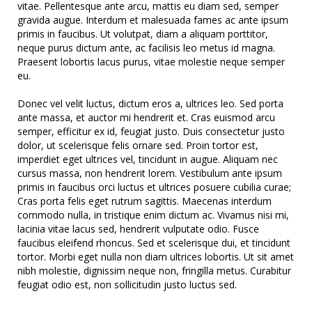
vitae. Pellentesque ante arcu, mattis eu diam sed, semper
gravida augue. Interdum et malesuada fames ac ante ipsum
primis in faucibus. Ut volutpat, diam a aliquam porttitor,
neque purus dictum ante, ac facilisis leo metus id magna.
Praesent lobortis lacus purus, vitae molestie neque semper
eu.
Donec vel velit luctus, dictum eros a, ultrices leo. Sed porta
ante massa, et auctor mi hendrerit et. Cras euismod arcu
semper, efficitur ex id, feugiat justo. Duis consectetur justo
dolor, ut scelerisque felis ornare sed. Proin tortor est,
imperdiet eget ultrices vel, tincidunt in augue. Aliquam nec
cursus massa, non hendrerit lorem. Vestibulum ante ipsum
primis in faucibus orci luctus et ultrices posuere cubilia curae;
Cras porta felis eget rutrum sagittis. Maecenas interdum
commodo nulla, in tristique enim dictum ac. Vivamus nisi mi,
lacinia vitae lacus sed, hendrerit vulputate odio. Fusce
faucibus eleifend rhoncus. Sed et scelerisque dui, et tincidunt
tortor. Morbi eget nulla non diam ultrices lobortis. Ut sit amet
nibh molestie, dignissim neque non, fringilla metus. Curabitur
feugiat odio est, non sollicitudin justo luctus sed.